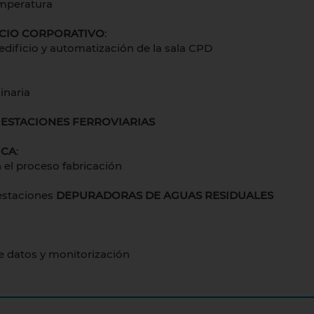
emperatura
ICIO CORPORATIVO
:
 edificio y automatización de la sala CPD
inaria
n
ESTACIONES FERROVIARIAS
ICA
:
 el proceso fabricación
 estaciones
DEPURADORAS DE AGUAS RESIDUALES
e datos y monitorización