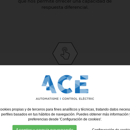
que nos permite ofrecer una capacidad de
respuesta diferencial.
LIDERAZGO Y ESPECIALIZACIÓN TECNOLÓGICA
Fuimos de los primeros “Expert Partner“ de
Schneider Electric lo que acredita nuestra
especialización y conocimiento del mercado de
la automatización industrial.
ookies propias y de terceros para fines analíticos y técnicas, tratando datos necesa
 perfiles basados en tus hábitos de navegación. Puedes obtener más información y
preferencias desde 'Configuración de cookies'.
Aceptar y seguir navegando
Configuración de cooki