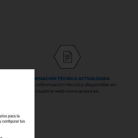
INFORMACIÓN TÉCNICA ACTUALIZADA
Toda la información técnica disponible en
nuestra web www.acesa.es
rios para la
 configurar tus
es