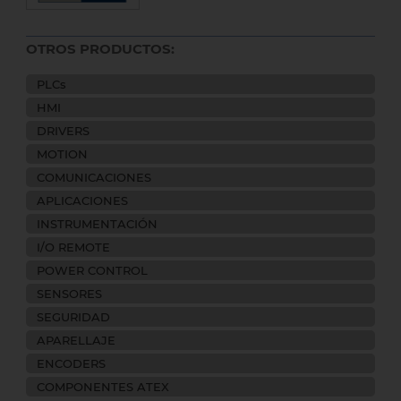
OTROS PRODUCTOS:
PLCs
HMI
DRIVERS
MOTION
COMUNICACIONES
APLICACIONES
INSTRUMENTACIÓN
I/O REMOTE
POWER CONTROL
SENSORES
SEGURIDAD
APARELLAJE
ENCODERS
COMPONENTES ATEX