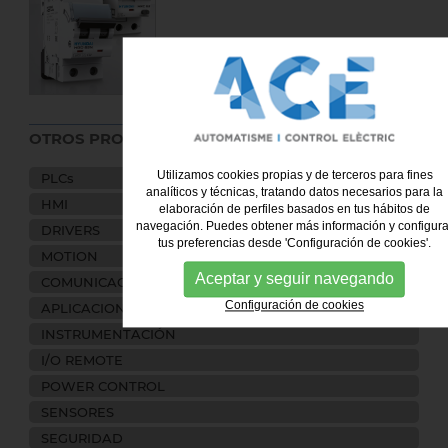
OTROS PRODUCTOS:
Utilizamos cookies propias y de terceros para fines
PLCs
analíticos y técnicas, tratando datos necesarios para la
HMI
elaboración de perfiles basados en tus hábitos de
navegación. Puedes obtener más información y configura
DRIVERS
tus preferencias desde 'Configuración de cookies'.
MOTION
Aceptar y seguir navegando
COMUNICACIONES
Configuración de cookies
APLICACIONES
INSTRUMENTACIÓN
I/O REMOTE
POWER CONTROL
SENSORES
SEGURIDAD