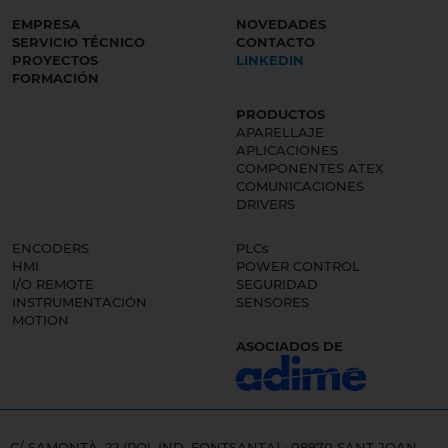
EMPRESA
NOVEDADES
SERVICIO TÉCNICO
CONTACTO
PROYECTOS
LINKEDIN
FORMACIÓN
PRODUCTOS
APARELLAJE
APLICACIONES
COMPONENTES ATEX
COMUNICACIONES
DRIVERS
ENCODERS
PLCs
HMI
POWER CONTROL
I/O REMOTE
SEGURIDAD
INSTRUMENTACIÓN
SENSORES
MOTION
ASOCIADOS DE
C/ SAMONTÀ, 22 (POL.IND. FONTSANTA) · 08970 SANT JOAN