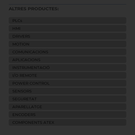
ALTRES PRODUCTES:
PLCs
HMI
DRIVERS
MOTION
COMUNICACIONS
APLICACIONS
INSTRUMENTACIÓ
I/O REMOTE
POWER CONTROL
SENSORS
SEGURETAT
APARELLATGE
ENCODERS
COMPONENTS ATEX