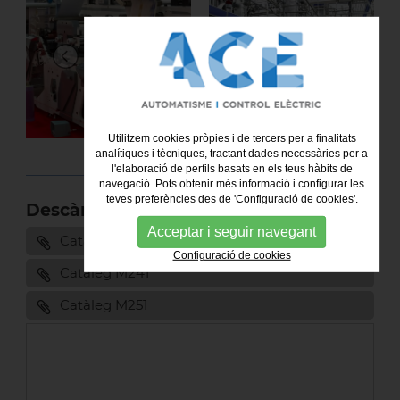
Utilitzem cookies pròpies i de tercers per a finalitats
analítiques i tècniques, tractant dades necessàries per a
l'elaboració de perfils basats en els teus hàbits de
navegació. Pots obtenir més informació i configurar les
teves preferències des de 'Configuració de cookies'.
Descàrrega de Catàlegs
Acceptar i seguir navegant
Catàleg M221
Configuració de cookies
Catàleg M241
Catàleg M251