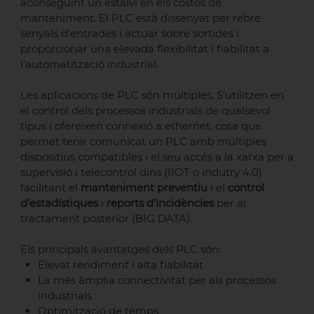
aconseguint un estalvi en els costos de
manteniment. El PLC està dissenyat per rebre
senyals d'entrades i actuar sobre sortides i
proporcionar una elevada flexibilitat i fiabilitat a
l'automatització industrial.
Les aplicacions de PLC són múltiples. S'utilitzen en
el control dels processos industrials de qualsevol
tipus i ofereixen connexió a ethernet, cosa que
permet tenir comunicat un PLC amb múltiples
dispositius compatibles i el seu accés a la xarxa per a
supervisió i telecontrol dins (IIOT o indutry 4.0)
facilitant el
manteniment preventiu
i el
control
d'estadístiques
i
reports d'incidències
per al
tractament posterior (BIG DATA).
Els principals avantatges dels PLC són:
Elevat rendiment i alta fiabilitat
La més àmplia connectivitat per als processos
industrials
Optimització de temps