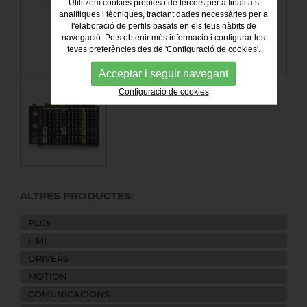
Utilitzem cookies pròpies i de tercers per a finalitats
analítiques i tècniques, tractant dades necessàries per a
l'elaboració de perfils basats en els teus hàbits de
navegació. Pots obtenir més informació i configurar les
teves preferències des de 'Configuració de cookies'.
Acceptar i seguir navegant
Configuració de cookies
ALTRES PRODUCTES:
PLCs
HMI
DRIVERS
MOTION
COMUNICACIONS