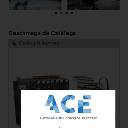
Descàrrega de Catàlegs
Catàleg U-Remote