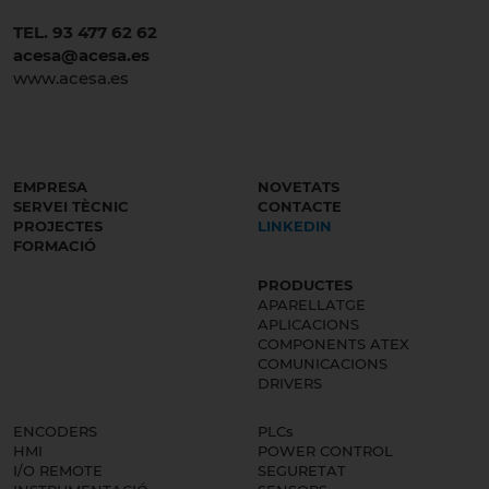
TEL. 93 477 62 62
acesa@acesa.es
www.acesa.es
EMPRESA
NOVETATS
SERVEI TÈCNIC
CONTACTE
PROJECTES
LINKEDIN
FORMACIÓ
PRODUCTES
APARELLATGE
APLICACIONS
COMPONENTS ATEX
COMUNICACIONS
DRIVERS
ENCODERS
PLCs
HMI
POWER CONTROL
I/O REMOTE
SEGURETAT