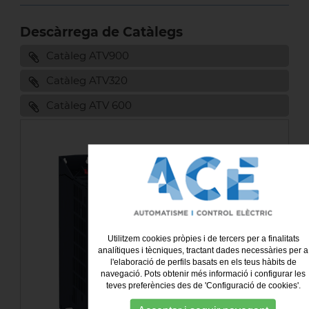
Descàrrega de Catàlegs
Catàleg ATV900
Catàleg ATV320
Catàleg ATV 600
Utilitzem cookies pròpies i de tercers per a finalitats
analítiques i tècniques, tractant dades necessàries per a
l'elaboració de perfils basats en els teus hàbits de
navegació. Pots obtenir més informació i configurar les
teves preferències des de 'Configuració de cookies'.