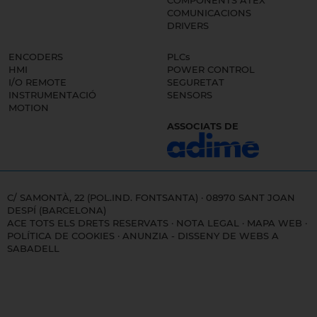
COMPONENTS ATEX
COMUNICACIONS
DRIVERS
ENCODERS
PLCs
HMI
POWER CONTROL
I/O REMOTE
SEGURETAT
INSTRUMENTACIÓ
SENSORS
MOTION
ASSOCIATS DE
C/ SAMONTÀ, 22 (POL.IND. FONTSANTA) · 08970 SANT JOAN
DESPÍ (BARCELONA)
ACE TOTS ELS DRETS RESERVATS ·
NOTA LEGAL
·
MAPA WEB
·
POLÍTICA DE COOKIES
·
ANUNZIA - DISSENY DE WEBS A
SABADELL