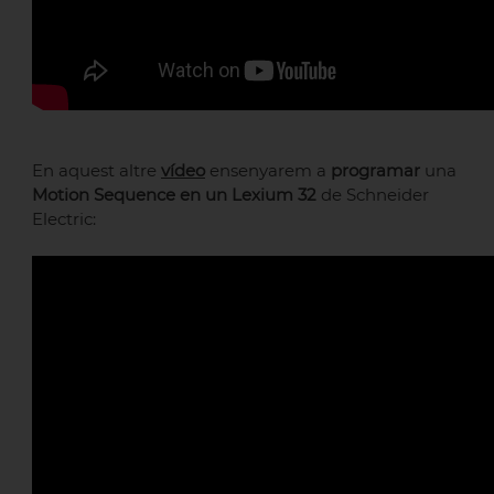
En aquest altre
vídeo
ensenyarem a
programar
una
Motion Sequence en un Lexium 32
de Schneider
Electric: