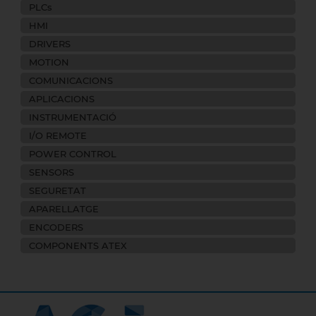
PLCs
HMI
DRIVERS
MOTION
COMUNICACIONS
APLICACIONS
INSTRUMENTACIÓ
I/O REMOTE
POWER CONTROL
SENSORS
SEGURETAT
APARELLATGE
ENCODERS
COMPONENTS ATEX