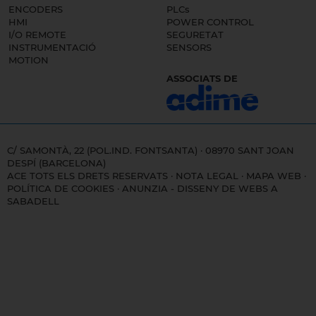
ENCODERS
PLCs
HMI
POWER CONTROL
I/O REMOTE
SEGURETAT
INSTRUMENTACIÓ
SENSORS
MOTION
ASSOCIATS DE
C/ SAMONTÀ, 22 (POL.IND. FONTSANTA) · 08970 SANT JOAN
DESPÍ (BARCELONA)
ACE TOTS ELS DRETS RESERVATS ·
NOTA LEGAL
·
MAPA WEB
·
POLÍTICA DE COOKIES
·
ANUNZIA - DISSENY DE WEBS A
SABADELL