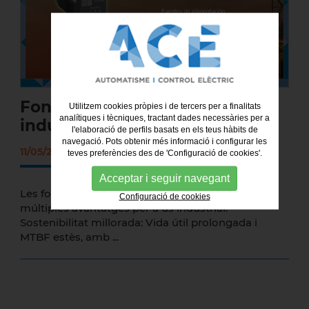
Fonts d'alimentació per a ús
Utilitzem cookies pròpies i de tercers per a finalitats
analítiques i tècniques, tractant dades necessàries per a
industrial Modicon ABL
l'elaboració de perfils basats en els teus hàbits de
navegació. Pots obtenir més informació i configurar les
11/05/2026
teves preferències des de 'Configuració de cookies'.
Acceptar i seguir navegant
Les fonts d'alimentació Modicon ABL aporten
Configuració de cookies
múltiples avantatges per a ús industrial:
Sostenibilitat millorada: Vida útil prolongada i
MTBF estès, amb ...