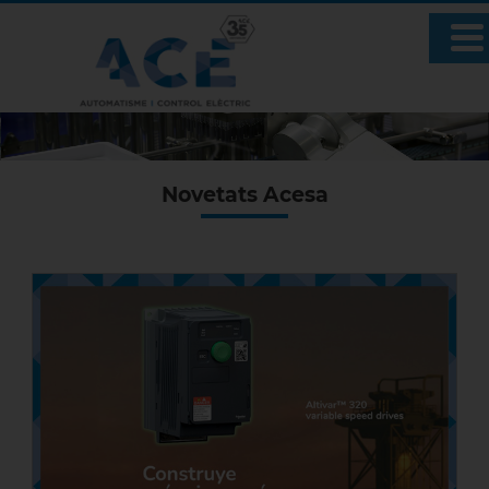
Novetats Acesa
Altivar Machine ATV320: eficiència,
seguretat i connectivitat