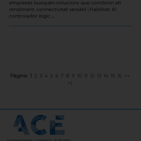
empreses busquen solucions que combinin alt
rendiment, connectivitat versàtil i fiabilitat. El
controlador lògic ...
Pàgina:
1
2
3
4
5
6
7
8
9
10
11
12
13
14
15
16
>>
>|