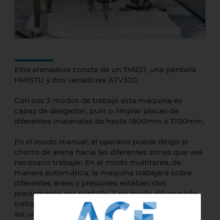
Esta arenadora consta de un TM221, una pantalla
HMISTU y dos variadores ATV320.
Con sus 3 modos de trabajo esta máquina es
capaz de desgastar, pulir o limpiar placas de
diferentes materiales de hasta 1800mm x 3100mm.
En el modo manual, el operario puede dirigir el
chorro de arena hacia las diferentes zonas que vea
necesario trabajar. En el modo multitarea, de
manera automática, la maquina trabajará sobre
diferentes áreas y presiones establecidas
previamente por pantalla. Y en modo difuminado
trabaja regulando la presión de la arena, haciendo
así un degradado en vertical u horizontal.