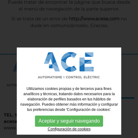
Puede tratar de encontrar la página que busca desde
el menú de navegación de la parte superior.
Si se trata de un error de
http://www.acesa.com
no
dude en
comunicárnoslo.
. Gracias.
Utilizamos cookies propias y de terceros para fines
analíticos y técnicas, tratando datos necesarios para la
elaboración de perfiles basados en tus hábitos de
navegación. Puedes obtener más información y configurar
tus preferencias desde 'Configuración de cookies'.
TEL. 93 477 62 62
Aceptar y seguir navegando
acesa@acesa.es
www.acesa.es
Configuración de cookies