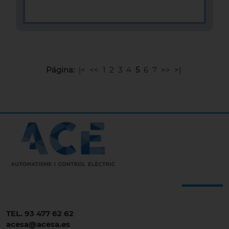
MÁS INFOMACIÓN
Página:
|<
<<
1
2
3
4
5
6
7
>>
>|
TEL. 93 477 62 62
acesa@acesa.es