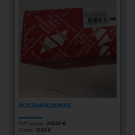
RGC3A60D20KKE
PVP actual :
206.50 €
Outlet :
51.63 €