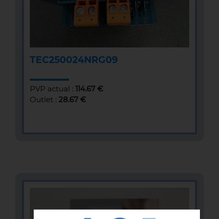
TEC250024NRG09
PVP actual :
114.67 €
Outlet :
28.67 €
MÁS INFOMACIÓN