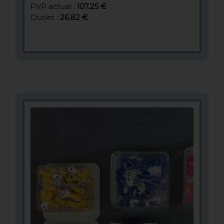
PVP actual :
107.25 €
Outlet :
26.82 €
MÁS INFOMACIÓN