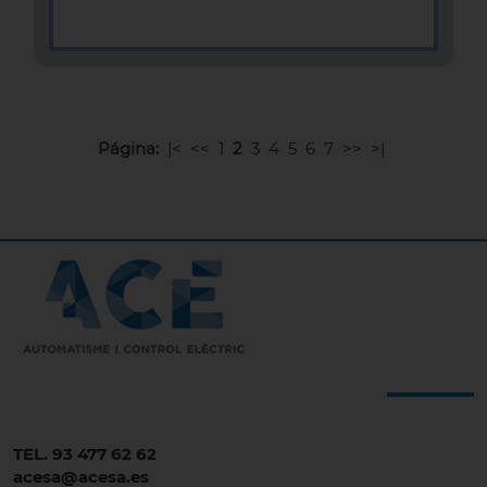
MÁS INFOMACIÓN
Página:
|<
<<
1
2
3
4
5
6
7
>>
>|
TEL. 93 477 62 62
acesa@acesa.es