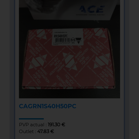
CAGRN1S40H50PC
PVP actual :
191.30 €
Outlet :
47.83 €