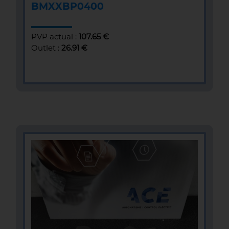
BMXXBP0400
PVP actual :
107.65 €
Outlet :
26.91 €
MÁS INFOMACIÓN