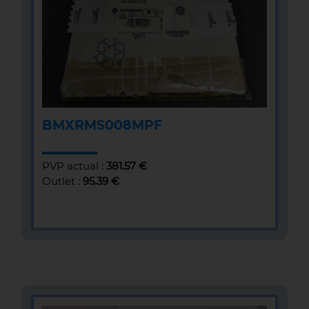
BMXRMS008MPF
PVP actual :
381.57 €
Outlet :
95.39 €
MÁS INFOMACIÓN