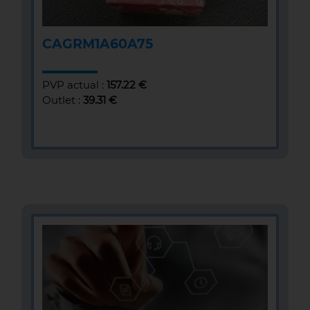
CAGRM1A60A75
PVP actual :
157.22 €
Outlet :
39.31 €
MÁS INFOMACIÓN