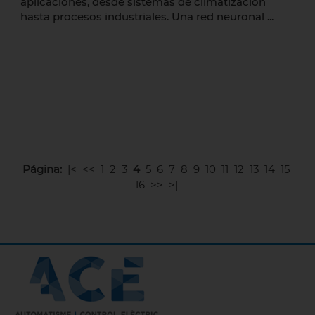
aplicaciones, desde sistemas de climatización
hasta procesos industriales. Una red neuronal ...
Página:
|<
<<
1
2
3
4
5
6
7
8
9
10
11
12
13
14
15
16
>>
>|