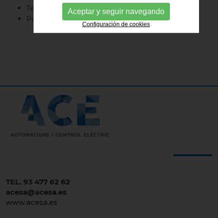
Teléfono: 934 77 62 62
Aceptar y seguir navegando
Por email: ventas@acesa.es o acesa@acesa.es
Configuración de cookies
TEL. 93 477 62 62
acesa@acesa.es
www.acesa.es