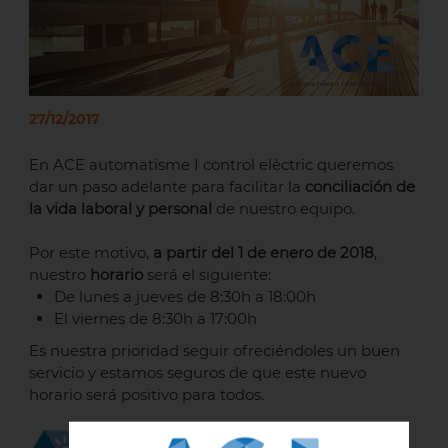
27/12/2017
En ACE automatisme I control elèctric queremos
dar un paso adelante para facilitar la
conciliación de
la vida laboral y personal
de nuestro equipo.
Por este motivo,
a partir del 1 de enero de 2018
,
nuestro
horario
será el siguiente:
De lunes a jueves de 8:30h a 18:00h
El viernes de 8:30h a 17:00h
Es nuestra prioridad seguir ofreciéndoles un buen
servicio y estamos seguros de que este nuevo
horario será positivo para todos.