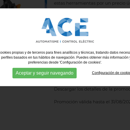
estas herramientas por un precio ú
STRIPAX
: Desaislar cables de 0
Código 9005000000 - Por solo 
PZ 10 HEX
: Prensado hexagonal 
Código 1445070000 - Por solo 1
ookies propias y de terceros para fines analíticos y técnicas, tratando datos necesa
AM 25
: Desaislar mangueras PV
 perfiles basados en tus hábitos de navegación. Puedes obtener más información y
9001540000 - Por solo 29€
preferencias desde 'Configuración de cookies'.
Aceptar y seguir navegando
KT 45 R
: Cortar cables Cu y Al
Configuración de cooki
9202040000 - Por solo 191€
Descargar los detalles de la promo
Promoción válida hasta el 31/08/20