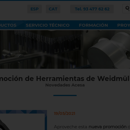
ESP
CAT
Tel. 93 477 62 62
DUCTOS
SERVICIO TÉCNICO
FORMACIÓN
PROY
oción de Herramientas de Weidmül
Novedades Acesa
19/05/2021
Aproveche esta
nueva promoción