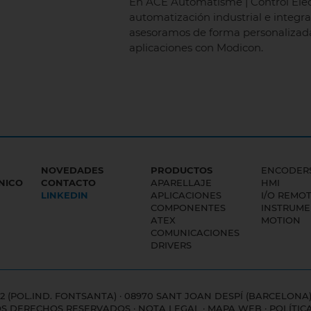
En ACE Automatisme | Control Elec
automatización industrial e integra
asesoramos de forma personalizada
aplicaciones con Modicon.
NOVEDADES
PRODUCTOS
ENCODER
NICO
CONTACTO
APARELLAJE
HMI
LINKEDIN
APLICACIONES
I/O REMO
COMPONENTES
INSTRUME
ATEX
MOTION
COMUNICACIONES
DRIVERS
2 (POL.IND. FONTSANTA) · 08970 SANT JOAN DESPÍ (BARCELONA
OS DERECHOS RESERVADOS ·
NOTA LEGAL
·
MAPA WEB
·
POLÍTIC