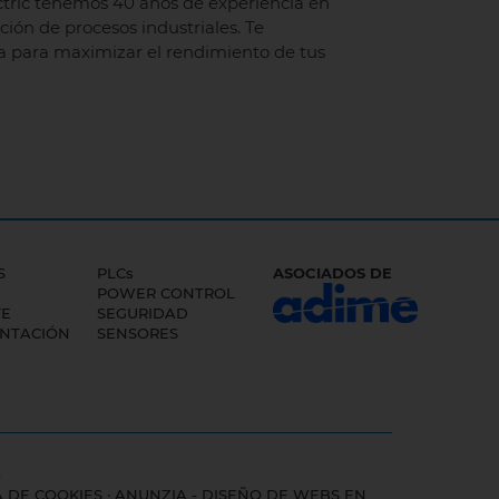
tric tenemos 40 años de experiencia en
ción de procesos industriales. Te
 para maximizar el rendimiento de tus
S
PLCs
ASOCIADOS DE
POWER CONTROL
TE
SEGURIDAD
NTACIÓN
SENSORES
)
A DE COOKIES
·
ANUNZIA - DISEÑO DE WEBS EN